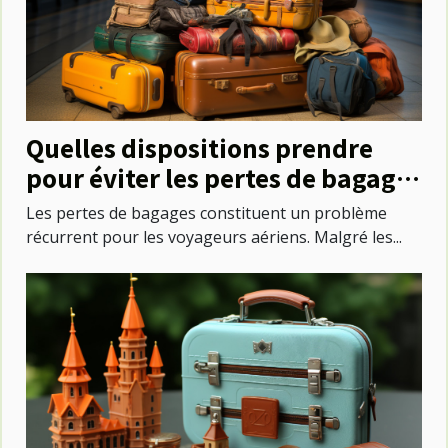
Quelles dispositions prendre
pour éviter les pertes de bagages
lors des voyages en avion ?
Les pertes de bagages constituent un problème
récurrent pour les voyageurs aériens. Malgré les...