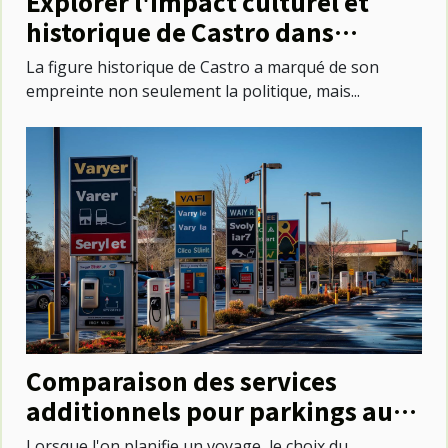
Explorer l'impact culturel et
historique de Castro dans
l'évolution urbaine
La figure historique de Castro a marqué de son
empreinte non seulement la politique, mais...
Comparaison des services
additionnels pour parkings aux
aéroports
Lorsque l'on planifie un voyage, le choix du