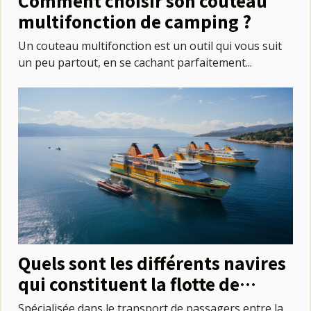
Comment choisir son couteau
multifonction de camping ?
Un couteau multifonction est un outil qui vous suit
un peu partout, en se cachant parfaitement...
Quels sont les différents navires
qui constituent la flotte de
Corsica Ferries ?
Spécialisée dans le transport de passagers entre la