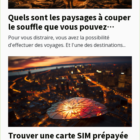
Quels sont les paysages à couper
le souffle que vous pouvez
découvrir au Mexique ?
Pour vous distraire, vous avez la possibilité
d'effectuer des voyages. Et l'une des destinations...
Trouver une carte SIM prépayée