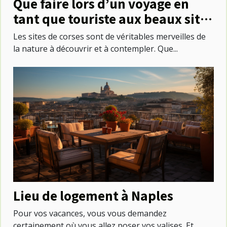
Que faire lors d’un voyage en
tant que touriste aux beaux sites
de corse ?
Les sites de corses sont de véritables merveilles de
la nature à découvrir et à contempler. Que...
Lieu de logement à Naples
Pour vos vacances, vous vous demandez
certainement où vous allez poser vos valises. Et