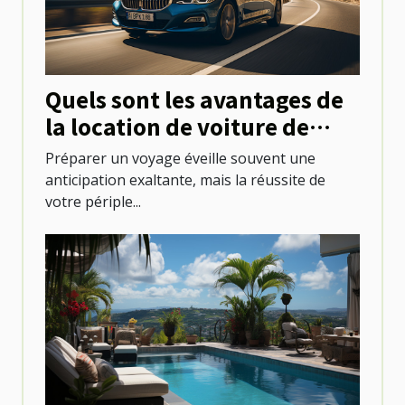
Quels sont les avantages de
la location de voiture de
tourisme pour explorer une
Préparer un voyage éveille souvent une
destination ?
anticipation exaltante, mais la réussite de
votre périple...