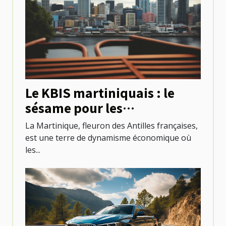
Le KBIS martiniquais : le
sésame pour les
professionnels locaux
La Martinique, fleuron des Antilles françaises,
est une terre de dynamisme économique où
les...