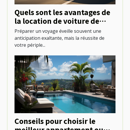
Quels sont les avantages de
la location de voiture de
tourisme pour explorer une
Préparer un voyage éveille souvent une
destination ?
anticipation exaltante, mais la réussite de
votre périple...
Conseils pour choisir le
meilleur appartement ou