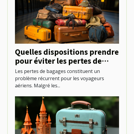
Quelles dispositions prendre
pour éviter les pertes de
bagages lors des voyages en
Les pertes de bagages constituent un
avion ?
problème récurrent pour les voyageurs
aériens. Malgré les...