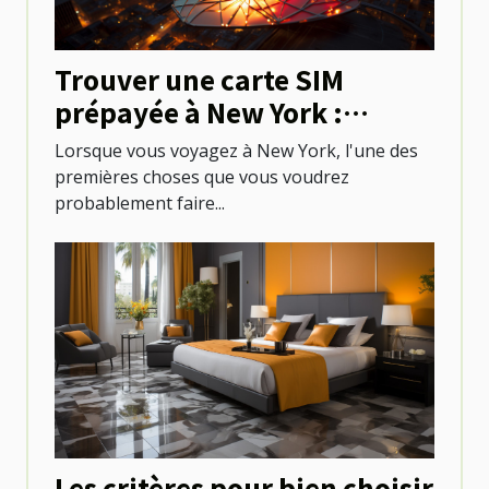
Trouver une carte SIM
prépayée à New York :
options et emplacements
Lorsque vous voyagez à New York, l'une des
premières choses que vous voudrez
probablement faire...
Les critères pour bien choisir