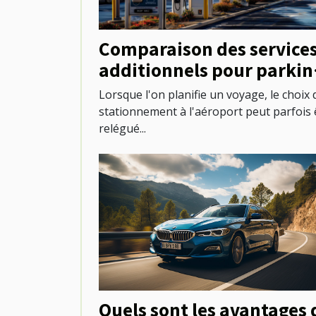
Comparaison des service
additionnels pour parkin
aux aéroports
Lorsque l'on planifie un voyage, le choix 
stationnement à l'aéroport peut parfois 
relégué...
Quels sont les avantages 