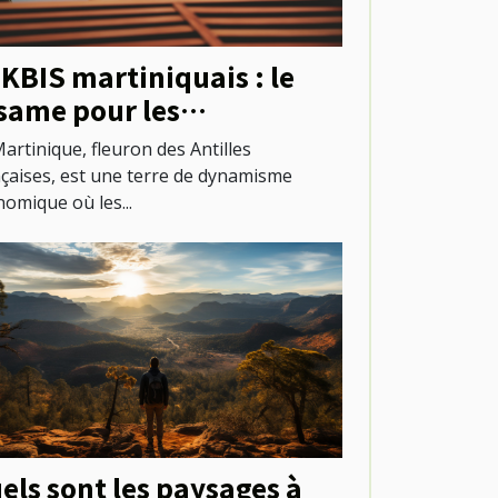
 KBIS martiniquais : le
same pour les
ofessionnels locaux
artinique, fleuron des Antilles
nçaises, est une terre de dynamisme
omique où les...
els sont les paysages à