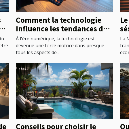
Le
s
Comment la technologie
sé
gs
influence les tendances de
pr
la santé
La M
du
À l'ère numérique, la technologie est
fra
être
devenue une force motrice dans presque
écon
tous les aspects de...
de
Conseils pour choisir le
Qu