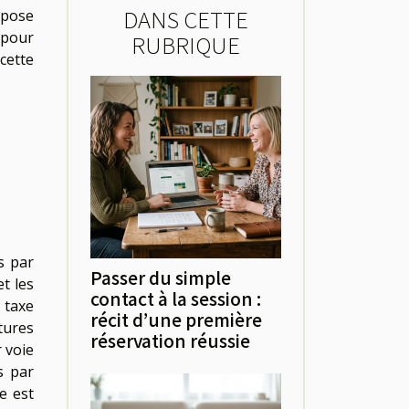
DANS CETTE
mpose
 pour
RUBRIQUE
cette
s par
Passer du simple
t les
contact à la session :
 taxe
récit d’une première
ctures
réservation réussie
r voie
s par
e est