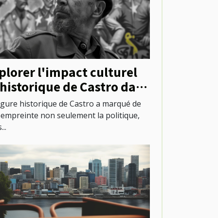
plorer l'impact culturel
 historique de Castro dans
évolution urbaine
igure historique de Castro a marqué de
 empreinte non seulement la politique,
...