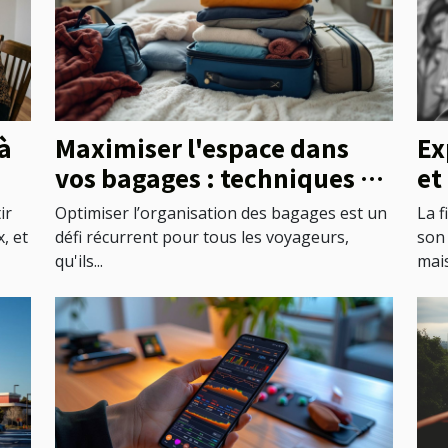
à
Maximiser l'espace dans
Ex
vos bagages : techniques et
et
astuces
l'
ir
Optimiser l’organisation des bagages est un
La f
, et
défi récurrent pour tous les voyageurs,
son
qu'ils...
mais