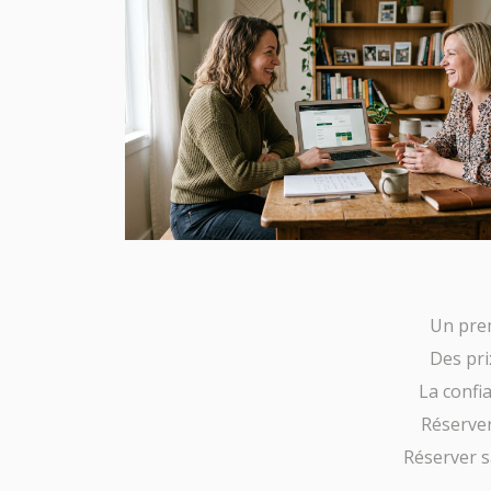
Un prem
Des prix
La confi
Réserver
Réserver s