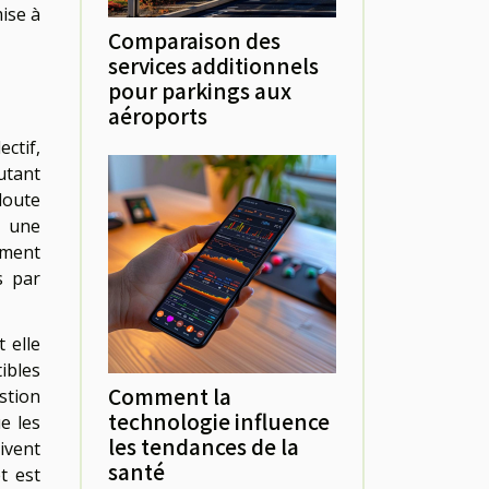
ise à
Comparaison des
services additionnels
pour parkings aux
aéroports
ectif,
utant
doute
t une
ement
s par
t elle
ibles
Comment la
stion
technologie influence
e les
les tendances de la
ivent
santé
t est