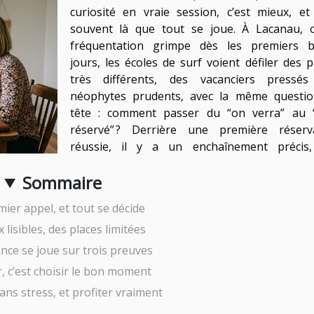
curiosité en vraie session, c’est mieux, et 
souvent là que tout se joue. À Lacanau, 
fréquentation grimpe dès les premiers 
jours, les écoles de surf voient défiler des pr
très différents, des vacanciers pressé
néophytes prudents, avec la même questi
tête : comment passer du “on verra” au “
réservé” ? Derrière une première réserv
réussie, il y a un enchaînement précis
Sommaire
ier appel, et tout se décide
 lisibles, des places limitées
ance se joue sur trois preuves
, c’est choisir le bon moment
ans stress, et profiter vraiment