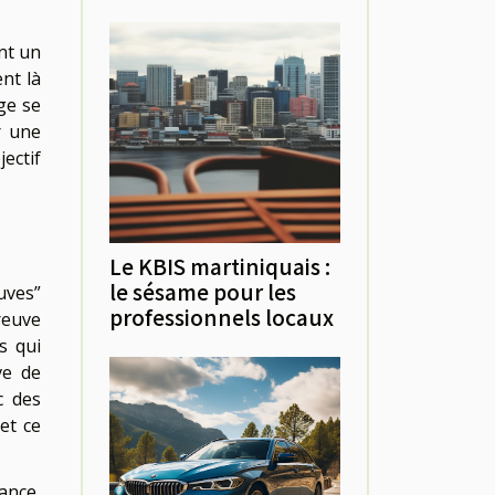
nt un
nt là
ge se
r une
ectif
Le KBIS martiniquais :
le sésame pour les
uves”
professionnels locaux
reuve
s qui
ve de
c des
 et ce
ance,