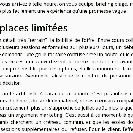
ous arrivez à telle heure, on vous équipe, briefing plage, m
hète plus facilement une expérience qu’une promesse vague.
 places limitées
il très “terrain” : la lisibilité de l’offre. Entre cours coll
 plusieurs sessions et formules sur plusieurs jours, un déb
e demande, une grille tarifaire confuse crée un doute, et le 
. Les écoles qui convertissent le mieux mettent en avan
e compréhensible, puis des options, et elles annoncent clair
, assurance éventuelle, ainsi que le nombre de personne
 décision.
 rareté artificielle. À Lacanau, la capacité n’est pas infinie, e
s diplômés, du stock de matériel, et des créneaux compat
oncrètement, plus on s’approche de juillet-août, plus la que
t pas un argument marketing. C’est aussi à ce moment-là qu
d’amis cherchent un créneau commun, et que les écoles do
 sessions supplémentaires ou refuser. Pour le client, l’effe