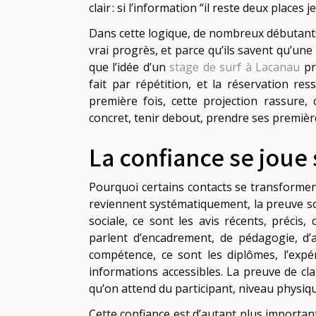
clair : si l’information “il reste deux places 
Dans cette logique, de nombreux débutants 
vrai progrès, et parce qu’ils savent qu’un
que l’idée d’un
stage de surf à Lacanau
pr
fait par répétition, et la réservation r
première fois, cette projection rassure, 
concret, tenir debout, prendre ses première
La confiance se joue 
Pourquoi certains contacts se transforment 
reviennent systématiquement, la preuve soc
sociale, ce sont les avis récents, précis
parlent d’encadrement, de pédagogie, d’
compétence, ce sont les diplômes, l’expé
informations accessibles. La preuve de clar
qu’on attend du participant, niveau physiq
Cette confiance est d’autant plus importa