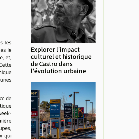
s les
Explorer l'impact
pas le
culturel et historique
, et,
de Castro dans
Cette
l'évolution urbaine
nique
munes
ce de
tique
week-
mière
upes,
x qui