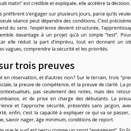
jeudi matin” est crédible et expliquée, elle accélère la décision.
préfèrent s’engager sur plusieurs jours, parce qu’ils veule
e seule séance peut dépendre des conditions. C’est préciséme
end du sens : l’expérience devient structurée, l’apprentissa
essemble davantage à un projet qu’à un simple “test”. Pou
car elle réduit la part d’imprévu, tout en donnant un obj
s vagues, comprendre la sécurité et les priorités.
sur trois preuves
en réservation, et d’autres non ? Sur le terrain, trois “pre
iale, la preuve de compétence, et la preuve de clarté. La p
, contextualisés, pas seulement des notes, mais des retour
ambiance, et de prise en charge des débutants. La preu
rience et l’approche sécurité, présentés sans jargon, ave
té, enfin, c’est la capacité à expliquer ce qui va se passer,
ue, savoir nager, âge minimum, conditions de report.
nte que le surf est perçu comme un sport “engageant”. En Fr