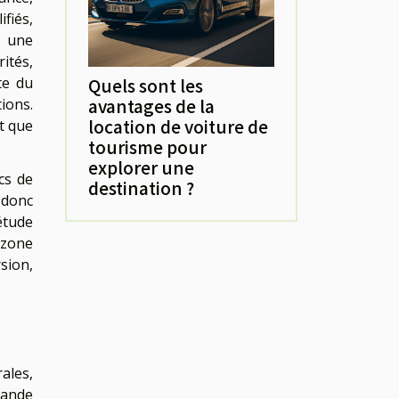
fiés,
e une
ités,
te du
Quels sont les
avantages de la
ions.
location de voiture de
et que
tourisme pour
explorer une
cs de
destination ?
 donc
étude
 zone
sion,
ales,
mande