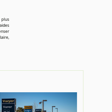
 plus
aides
penser
aire,