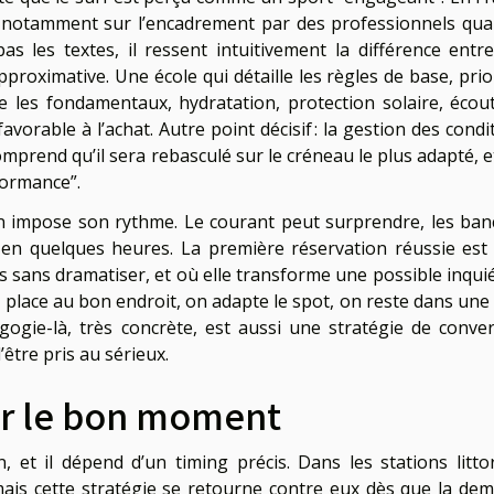
e notamment sur l’encadrement par des professionnels quali
s les textes, il ressent intuitivement la différence entr
roximative. Une école qui détaille les règles de base, prior
le les fondamentaux, hydratation, protection solaire, écou
rable à l’achat. Autre point décisif : la gestion des condit
comprend qu’il sera rebasculé sur le créneau le plus adapté, 
rformance”.
éan impose son rythme. Le courant peut surprendre, les ban
 en quelques heures. La première réservation réussie est
tés sans dramatiser, et où elle transforme une possible inqui
lace au bon endroit, on adapte le spot, on reste dans une
ogie-là, très concrète, est aussi une stratégie de conver
’être pris au sérieux.
sir le bon moment
n, et il dépend d’un timing précis. Dans les stations littor
ais cette stratégie se retourne contre eux dès que la de