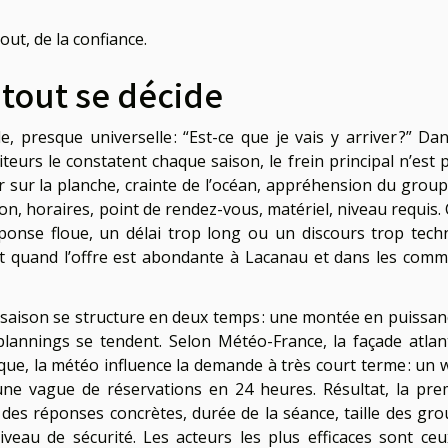
out, de la confiance.
 tout se décide
presque universelle : “Est-ce que je vais y arriver ?” Dan
iteurs le constatent chaque saison, le frein principal n’est 
ir sur la planche, crainte de l’océan, appréhension du groupe
n, horaires, point de rendez-vous, matériel, niveau requis. 
éponse floue, un délai trop long ou un discours trop tech
out quand l’offre est abondante à Lacanau et dans les com
la saison se structure en deux temps : une montée en puissan
s plannings se tendent. Selon Météo-France, la façade atlan
ique, la météo influence la demande à très court terme : un 
une vague de réservations en 24 heures. Résultat, la pre
 des réponses concrètes, durée de la séance, taille des gro
iveau de sécurité. Les acteurs les plus efficaces sont ceu