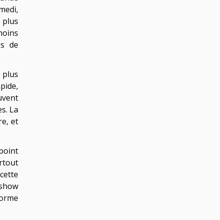
medi,
 plus
moins
es de
 plus
pide,
uvent
s. La
e, et
 point
rtout
 cette
o-show
forme