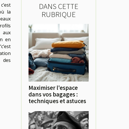
DANS CETTE
c’est
où la
RUBRIQUE
beaux
ofils
s aux
on en
c’est
ation
, des
Maximiser l'espace
dans vos bagages :
techniques et astuces