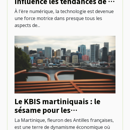
influence les tendances de la
santé
À l'ère numérique, la technologie est devenue
une force motrice dans presque tous les
aspects de...
Le KBIS martiniquais : le
sésame pour les
professionnels locaux
La Martinique, fleuron des Antilles françaises,
est une terre de dynamisme économique où