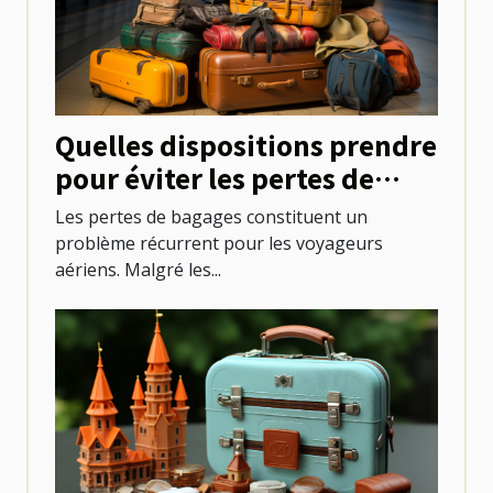
Quelles dispositions prendre
pour éviter les pertes de
bagages lors des voyages en
Les pertes de bagages constituent un
avion ?
problème récurrent pour les voyageurs
aériens. Malgré les...