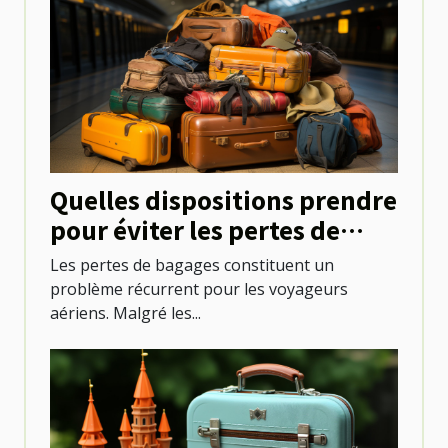
Quelles dispositions prendre
pour éviter les pertes de
bagages lors des voyages en
Les pertes de bagages constituent un
avion ?
problème récurrent pour les voyageurs
aériens. Malgré les...