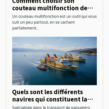
Comment choisir son
couteau multifonction de
camping ?
Un couteau multifonction est un outil qui vous
suit un peu partout, en se cachant
parfaitement...
Quels sont les différents
navires qui constituent la
flotte de Corsica Ferries ?
Spécialisée dans le transport de passagers