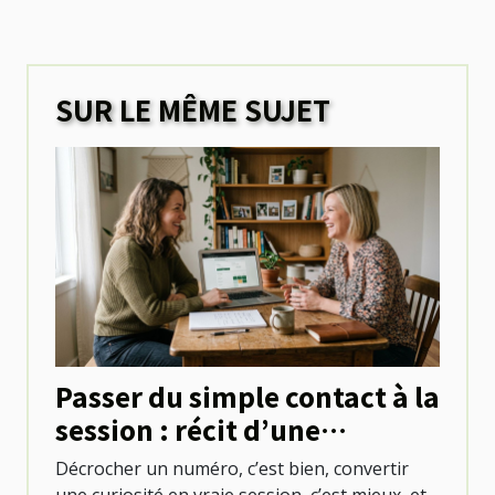
SUR LE MÊME SUJET
Passer du simple contact à la
session : récit d’une
première réservation réussie
Décrocher un numéro, c’est bien, convertir
une curiosité en vraie session, c’est mieux, et