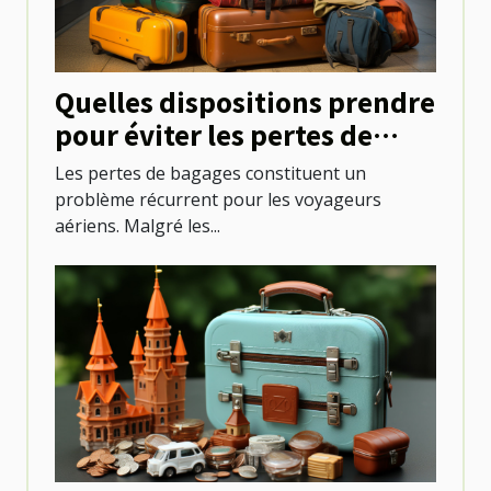
Quelles dispositions prendre
pour éviter les pertes de
bagages lors des voyages en
Les pertes de bagages constituent un
avion ?
problème récurrent pour les voyageurs
aériens. Malgré les...