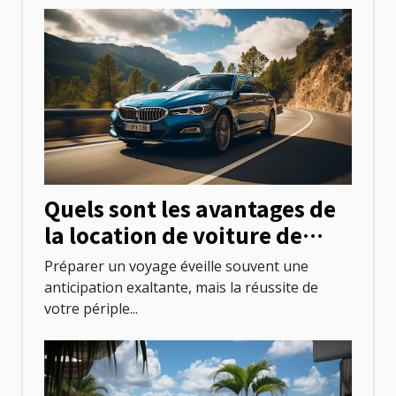
Quels sont les avantages de
la location de voiture de
tourisme pour explorer une
Préparer un voyage éveille souvent une
destination ?
anticipation exaltante, mais la réussite de
votre périple...