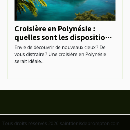
Croisière en Polynésie :
quelles sont les dispositions
à prendre ?
Envie de découvrir de nouveaux cieux ? De
vous distraire ? Une croisière en Polynésie
serait idéale...
Tous droits réservés 2026 saintdenisdebrompton.com