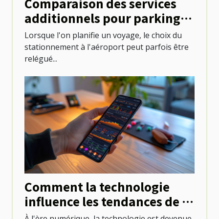
Comparaison des services
additionnels pour parkings
aux aéroports
Lorsque l'on planifie un voyage, le choix du
stationnement à l'aéroport peut parfois être
relégué...
Comment la technologie
influence les tendances de la
santé
À l'ère numérique, la technologie est devenue