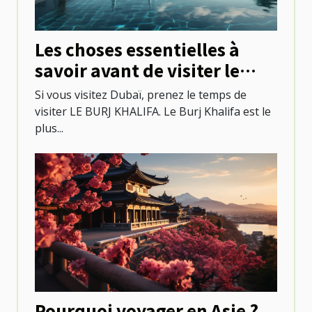
Les choses essentielles à
savoir avant de visiter le
Burj khalifa
Si vous visitez Dubaï, prenez le temps de
visiter LE BURJ KHALIFA. Le Burj Khalifa est le
plus...
Pourquoi voyager en Asie ?