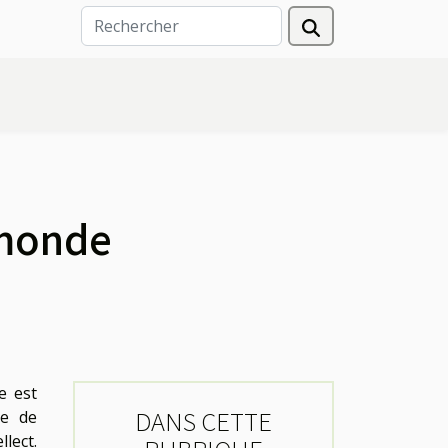
 monde
e est
DANS CETTE
ne de
llect.