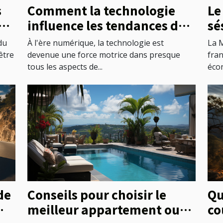
Le
s
Comment la technologie
sé
gs
influence les tendances de
pr
la santé
La M
du
À l'ère numérique, la technologie est
fra
être
devenue une force motrice dans presque
écon
tous les aspects de...
de
Conseils pour choisir le
Qu
meilleur appartement ou
co