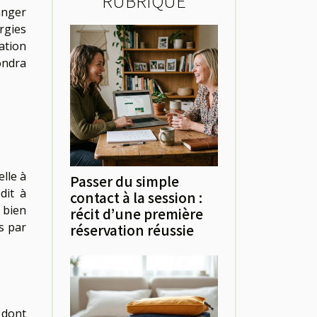
RUBRIQUE
anger
rgies
tion
ndra
lle à
Passer du simple
dit à
contact à la session :
 bien
récit d’une première
s par
réservation réussie
 dont