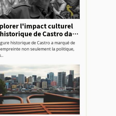
plorer l'impact culturel
 historique de Castro dans
évolution urbaine
igure historique de Castro a marqué de
 empreinte non seulement la politique,
...