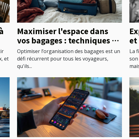
à
Maximiser l'espace dans
Ex
vos bagages : techniques et
et
astuces
l'
ir
Optimiser l’organisation des bagages est un
La f
, et
défi récurrent pour tous les voyageurs,
son
qu'ils...
mais