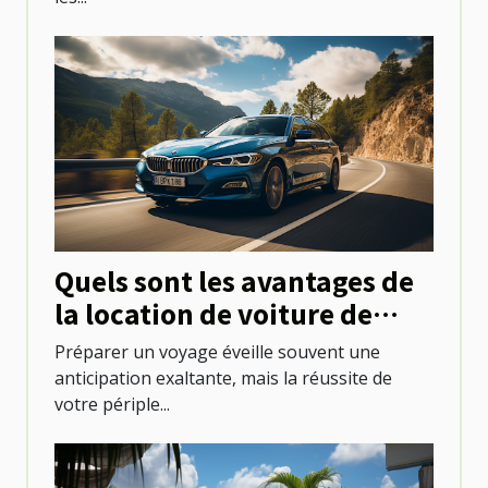
Quels sont les avantages de
la location de voiture de
tourisme pour explorer une
Préparer un voyage éveille souvent une
destination ?
anticipation exaltante, mais la réussite de
votre périple...