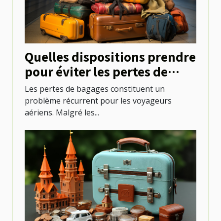
Quelles dispositions prendre
pour éviter les pertes de
bagages lors des voyages en
Les pertes de bagages constituent un
avion ?
problème récurrent pour les voyageurs
aériens. Malgré les...