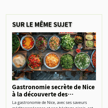
SUR LE MÊME SUJET
Gastronomie secrète de Nice
à la découverte des
établissements atypiques et
La gastronomie de Nice, avec ses saveurs