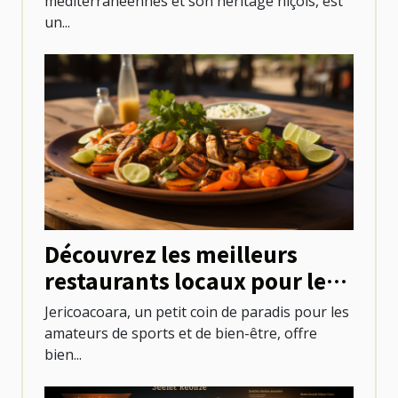
abordables
méditerranéennes et son héritage niçois, est
un...
Découvrez les meilleurs
restaurants locaux pour les
sportifs à Jericoacoara
Jericoacoara, un petit coin de paradis pour les
amateurs de sports et de bien-être, offre
bien...