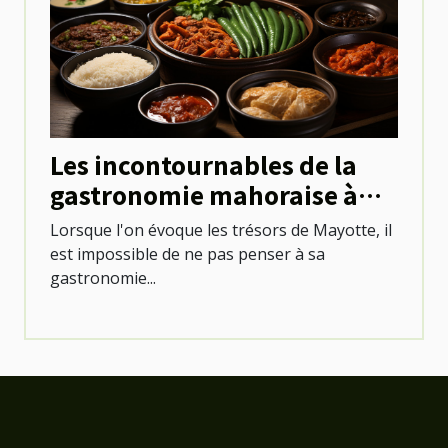
Les incontournables de la
gastronomie mahoraise à
savourer lors d'une sortie en
Lorsque l'on évoque les trésors de Mayotte, il
bateau
est impossible de ne pas penser à sa
gastronomie...