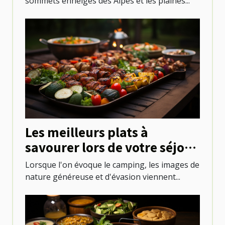
sommets enneigés des Alpes et les plaines...
Les meilleurs plats à
savourer lors de votre séjour
en camping
Lorsque l'on évoque le camping, les images de
nature généreuse et d'évasion viennent...