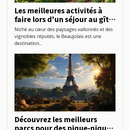
Les meilleures activités à
faire lors d'un séjour au gîte
du Beaujolais
Niché au cœur des paysages vallonnés et des
vignobles réputés, le Beaujolais est une
destination...
Découvrez les meilleurs
parcs pour des pique-niques