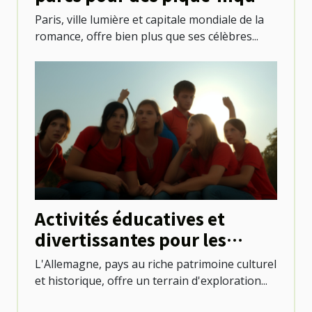
familiaux à Paris
Paris, ville lumière et capitale mondiale de la
romance, offre bien plus que ses célèbres...
Activités éducatives et
divertissantes pour les
élèves en visite en
L'Allemagne, pays au riche patrimoine culturel
Allemagne
et historique, offre un terrain d'exploration...